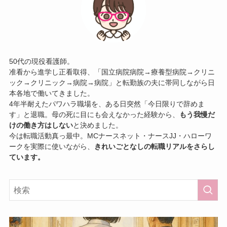
50代の現役看護師。
准看から進学し正看取得、「国立病院病院→療養型病院→クリニ
ック→クリニック→病院→病院」と転勤族の夫に帯同しながら日
本各地で働いてきました。
4年半耐えたパワハラ職場を、ある日突然「今日限りで辞めま
す」と退職。母の死に目にも会えなかった経験から、
もう我慢だ
けの働き方はしない
と決めました。
今は転職活動真っ最中。MCナースネット・ナースJJ・ハローワ
ークを実際に使いながら、
きれいごとなしの転職リアルをさらし
ています。