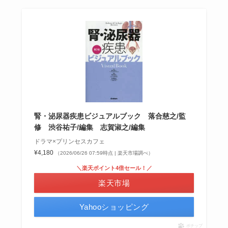
腎・泌尿器疾患ビジュアルブック 落合慈之/監
修 渋谷祐子/編集 志賀淑之/編集
ドラマ×プリンセスカフェ
¥4,180
（2026/06/26 07:59時点 | 楽天市場調べ）
＼楽天ポイント4倍セール！／
楽天市場
Yahooショッピング
ポチップ