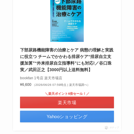
下部尿路機能障害の治療とケア 病態の理解と実践
に役立つ チームでかかわる排尿ケア“排尿自立支
援加算”“外来排尿自立指導料”にも対応!／谷口珠
実／武田正之【3000円以上送料無料】
bookfan 1号店 楽天市場店
¥6,600
（2026/06/26 07:59時点 | 楽天市場調べ）
＼楽天ポイント4倍セール！／
楽天市場
Yahooショッピング
ポチップ