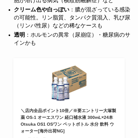
胞が溶け出る病気（横紋筋融解症）など
クリーム色や白っぽい
：膿が混ざっている感染
の可能性。リン脂質、タンパク質混入、乳び尿
（リンパ性尿）などの稀なケースも
透明
：ホルモンの異常（尿崩症）・糖尿病のサ
インかも
＼店内全品ポイント10倍／※要エントリー大塚製
薬 OS-1 オーエスワン 経口補水液 300mL×24本
Otsuka OS1 OSワン ペットボトル 水分 飲料 ウ
ォーター[海外出荷NG]