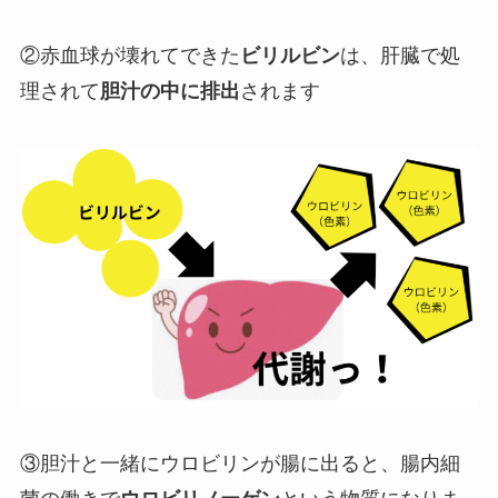
②赤血球が壊れてできた
ビリルビン
は、肝臓で処
理されて
胆汁の中に排出
されます
③胆汁と一緒にウロビリンが腸に出ると、腸内細