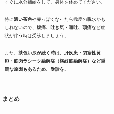
すぐに水分補給をして、身体を休めてください。
特に
濃い茶色
や
赤
っぽくなったら極度の脱水かも
しれないので、
腹痛、吐き気・嘔吐、頭痛
など症
状が伴う時は受診しましょう。
また、
茶色い尿が続く時は、肝疾患・閉塞性黄
疸・筋肉ラシーク融解症（横紋筋融解症）など重
篤な原因もあるため、受診を
。
まとめ